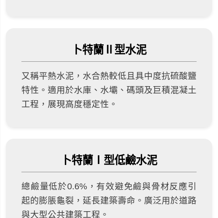
卜特蘭Ⅱ型水泥
又稱平熱水泥，水合熱較低且具中度抗硫酸鹽
特性。適用於水庫、水壩、碼頭及巨積混凝土
工程，展現高度穩定性。
卜特蘭Ⅰ型低鹼水泥
總鹼量低於0.6%，有效避免鹼與骨材反應引
起的膨脹龜裂，延長建築壽命。廣泛用於道路
與大型公共建築工程。