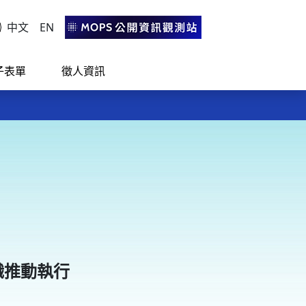
中文
EN
子表單
徵人資訊
活！
活！
職推動執行