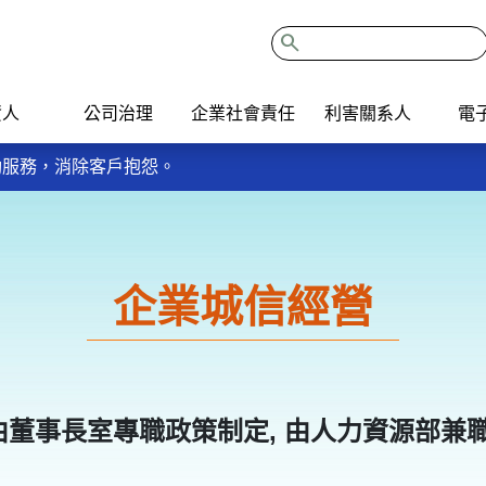
search
資人
公司治理
企業社會責任
利害關系人
電
我的餐盤6口訣餐餐吃，多運動、多蔬果、少含糖飲料，健康好生
主動服務，消除客戶抱怨。
ISO9001：2015品質管理系統。
我的餐盤6口訣餐餐吃，多運動、多蔬果、少含糖飲料，健康好生
主動服務，消除客戶抱怨。
ISO9001：2015品質管理系統。
企業城信經營
: 由董事長室專職政策制定, 由人力資源部兼