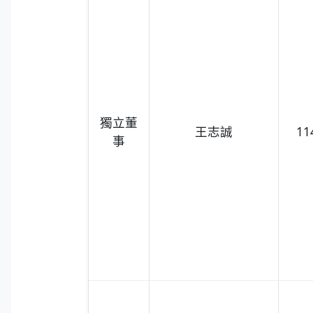
獨立董
王志誠
11
事