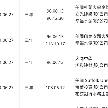
美國杜蘭大學企管
96.06.13
立光建設(股)公
4.06.27
三年
90.12.30
幸福水泥(股)公
美國印第安那大
96.06.13
4.06.27
三年
幸福水泥(股)公
113.10.17
大同中學
4.06.27
三年
96.06.13
旭和建材(股)公
美國 Suffolk Uni
海華投資(股)公
4.06.27
三年
108.06.12
花旗銀行財務主管