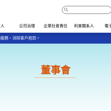
search
資人
公司治理
企業社會責任
利害關系人
電
我的餐盤6口訣餐餐吃，多運動、多蔬果、少含糖飲料，健康好生
主動服務，消除客戶抱怨。
ISO9001：2015品質管理系統。
我的餐盤6口訣餐餐吃，多運動、多蔬果、少含糖飲料，健康好生
主動服務，消除客戶抱怨。
ISO9001：2015品質管理系統。
董事會