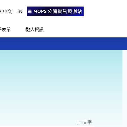
中文
EN
子表單
徵人資訊
活！
活！
list
文字