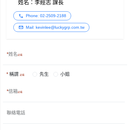
姓名：李經志 課長
phone
Phone: 02-2509-2188
mail
Mail: kevinlee@luckygrp.com.tw
姓名
稱謂
先生
小姐
信箱
聯絡電話