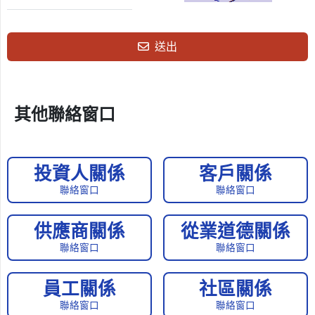
二、關於個人資料蒐集的政策
單純在本網站的瀏覽及檔案下載行為，本網站不會蒐集任何有關個人的
身分資料。
送出
利用本網站所提供的各項服務，需申請人提供個人資料時，本網站會依
需求請您提供姓名、聯絡電話、電子郵件地址、戶籍地址或通訊住址等
個人最新、最真實之資料。若您提供任何錯誤或不實的資料，本網站有
權拒絕您使用本網站之全部或部分服務。
本網站會記錄使用者上站的 IP 位址、上網時間，以及在網站內所瀏覽
其他聯絡窗口
的網頁等資料，這些資料係供本網站管理單位內部作網站流量和網路行
為調查的總量分析，以利於提升本網站的服務品質，但並不會對個別使
用者進行分析。
本網站為提供良好之互動服務，會在本政策原則之下，在您的瀏覽器中
投資人關係
客戶關係
寫入並讀取 cookies。本網站並不會利用 cookies 記錄任何個人隱私資
料，也不會讀取其他網站寫入的任何 cookies。
聯絡窗口
聯絡窗口
三、關於與第三者共用個人資料的政策
本網站絕不會任意出售、交換或出租任何您個人資料給其他團體、
供應商關係
從業道德關係
個人或私人企業。但下列情形除外，本網站將依相關法令處理您的個人
資料：
聯絡窗口
聯絡窗口
配合司法單位合法之調查，或相關職權機關依職務需要之調查或使用，
本網站將視其適法性及是否遵照法定程序，採行可能必要的配合措施。
當有人在本網站的行為，可能損害或妨礙本網站使用者或相關第三人之
員工關係
社區關係
權益時，若本網站有理由相信揭露個人資料係為了辨識、聯絡或對該人
聯絡窗口
聯絡窗口
採取法律行動所必要者，本網站得揭露使用者之個人資料。