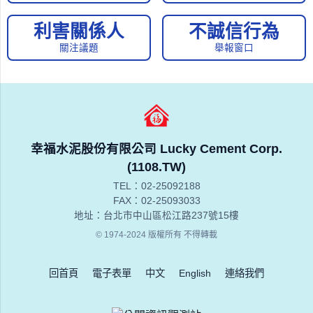
四、關於個人資料修改的政策
本網站有義務保護各申請人隱私，非經您本人同意或符合以下情形
利害關係人
不誠信行為
之一者，不會自行修改或刪除任何個人資料及檔案。
關注議題
舉報窗口
1．經由合法的途徑。
2．保護或防衛相關個人的權利。
3．違反本網站規定事項。
五、關於傳送宣傳本網站資訊或電子郵件之政策
本網站將在事前取得您的同意後，傳送宣傳本網站之資料或電子郵件給
您。本網站會在該資料或電子郵件上提供您能隨時停止接收這些資料或
電子郵件的方法、說明或功能連結。
幸福水泥股份有限公司 Lucky Cement Corp.
除了傳送宣傳本網站之資料，本網站對於取得之個人資料將不會運用於
(1108.TW)
傳送商業性資料。
TEL：02-25092188
FAX：02-25093033
地址：台北市中山區松江路237號15樓
© 1974-2024 版權所有 不得轉載
回首頁
電子表單
中文
English
連絡我們