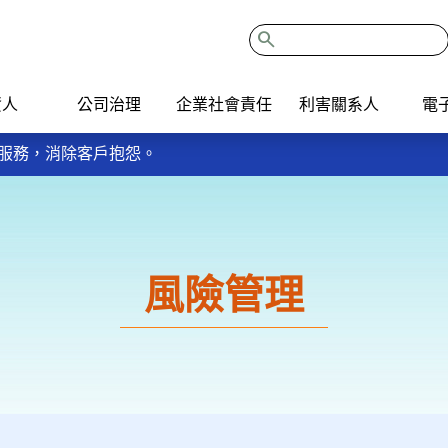
search
資人
公司治理
企業社會責任
利害關系人
電
我的餐盤6口訣餐餐吃，多運動、多蔬果、少含糖飲料，健康好生
主動服務，消除客戶抱怨。
ISO9001：2015品質管理系統。
我的餐盤6口訣餐餐吃，多運動、多蔬果、少含糖飲料，健康好生
主動服務，消除客戶抱怨。
ISO9001：2015品質管理系統。
風險管理