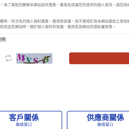
，為了幫助您瞭解本網站如何蒐集、應用及保護您所提供的個人資訊，請您詳
時，所涉及的個人資料蒐集、運用與保護，但不適用於與本網站連結之其他網
結到這些網站時，關於個人資料的保護，適用各該網站的隱私權政策。
說明
集任何有關個人的身分資料。
料時，本網站會依需求請您提供姓名、聯絡電話、電子郵件地址、戶籍地址或
全部或部分服務。
，以及在網站內所瀏覽的網頁等資料，這些資料係供本網站管理單位內部作網站流
您的瀏覽器中寫入並讀取 cookies。本網站並不會利用 cookies 記錄
料給其他團體、個人或私人企業。但下列情形除外，本網站將依相關法令處
要之調查或使用，本網站將視其適法性及是否遵照法定程序，採行可能必要的
者或相關第三人之權益時，若本網站有理由相信揭露個人資料係為了辨識、聯
或符合以下情形之一者，不會自行修改或刪除任何個人資料及檔案。
客戶關係
供應商關係
聯絡窗口
聯絡窗口