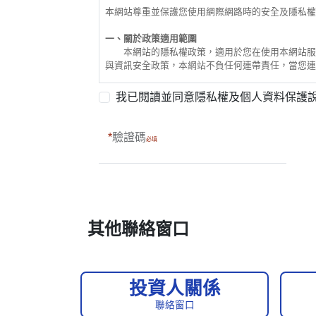
本網站尊重並保護您使用網際網路時的安全及隱私權
一、關於政策適用範圍
本網站的隱私權政策，適用於您在使用本網站服務
與資訊安全政策，本網站不負任何連帶責任，當您連
二、關於個人資料蒐集的政策
我已閱讀並同意隱私權及個人資料保護
單純在本網站的瀏覽及檔案下載行為，本網站不會蒐
利用本網站所提供的各項服務，需申請人提供個人資
錯誤或不實的資料，本網站有權拒絕您使用本網站之
驗證碼
本網站會記錄使用者上站的 IP 位址、上網時間
服務品質，但並不會對個別使用者進行分析。
本網站為提供良好之互動服務，會在本政策原則之下，在
cookies。
三、關於與第三者共用個人資料的政策
本網站絕不會任意出售、交換或出租任何您個人資
其他聯絡窗口
配合司法單位合法之調查，或相關職權機關依職務需
當有人在本網站的行為，可能損害或妨礙本網站使用
用者之個人資料。
四、關於個人資料修改的政策
本網站有義務保護各申請人隱私，非經您本人同意
投資人關係
1．經由合法的途徑。
聯絡窗口
2．保護或防衛相關個人的權利。