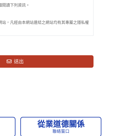
細閱讀下列資訊。
站，凡經由本網站連結之網站均有其專屬之隱私權
通訊住址等個人最新、最真實之資料。若您提供任何
送出
量和網路行為調查的總量分析，以利於提升本網站的
任何個人隱私資料，也不會讀取其他網站寫入的任何
理您的個人資料：
配合措施。
絡或對該人採取法律行動所必要者，本網站得揭露使
從業道德關係
聯絡窗口