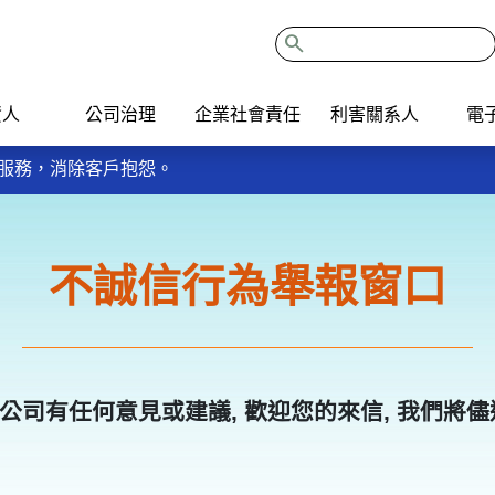
search
資人
公司治理
企業社會責任
利害關系人
電
我的餐盤6口訣餐餐吃，多運動、多蔬果、少含糖飲料，健康好生
主動服務，消除客戶抱怨。
ISO9001：2015品質管理系統。
我的餐盤6口訣餐餐吃，多運動、多蔬果、少含糖飲料，健康好生
主動服務，消除客戶抱怨。
不誠信行為舉報窗口
ISO9001：2015品質管理系統。
公司有任何意見或建議, 歡迎您的來信, 我們將儘