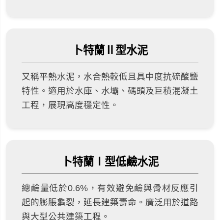
卜特蘭Ⅱ型水泥
又稱平熱水泥，水合熱較低且具中度抗硫酸鹽
特性。適用於水庫、水壩、碼頭及巨積混凝土
工程，展現高度穩定性。
卜特蘭Ⅰ型低鹼水泥
總鹼量低於0.6%，有效避免鹼與骨材反應引
起的膨脹龜裂，延長建築壽命。廣泛用於道路
與大型公共建築工程。