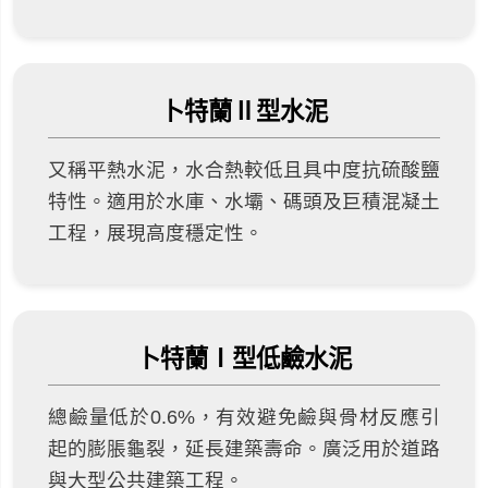
卜特蘭Ⅱ型水泥
又稱平熱水泥，水合熱較低且具中度抗硫酸鹽
特性。適用於水庫、水壩、碼頭及巨積混凝土
工程，展現高度穩定性。
卜特蘭Ⅰ型低鹼水泥
總鹼量低於0.6%，有效避免鹼與骨材反應引
起的膨脹龜裂，延長建築壽命。廣泛用於道路
與大型公共建築工程。