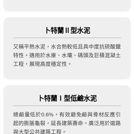
卜特蘭Ⅱ型水泥
又稱平熱水泥，水合熱較低且具中度抗硫酸鹽
特性。適用於水庫、水壩、碼頭及巨積混凝土
工程，展現高度穩定性。
卜特蘭Ⅰ型低鹼水泥
總鹼量低於0.6%，有效避免鹼與骨材反應引
起的膨脹龜裂，延長建築壽命。廣泛用於道路
與大型公共建築工程。