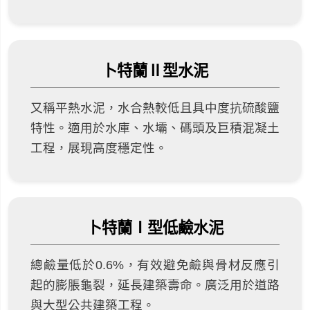
卜特蘭Ⅱ型水泥
又稱平熱水泥，水合熱較低且具中度抗硫酸鹽
特性。適用於水庫、水壩、碼頭及巨積混凝土
工程，展現高度穩定性。
卜特蘭Ⅰ型低鹼水泥
總鹼量低於0.6%，有效避免鹼與骨材反應引
起的膨脹龜裂，延長建築壽命。廣泛用於道路
與大型公共建築工程。