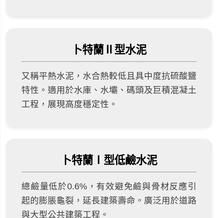
卜特蘭Ⅱ型水泥
又稱平熱水泥，水合熱較低且具中度抗硫酸鹽
特性。適用於水庫、水壩、碼頭及巨積混凝土
工程，展現高度穩定性。
卜特蘭Ⅰ型低鹼水泥
總鹼量低於0.6%，有效避免鹼與骨材反應引
起的膨脹龜裂，延長建築壽命。廣泛用於道路
與大型公共建築工程。