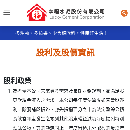
每日規律運動30分鐘輕鬆做 天天我的餐盤6口訣餐餐吃，
幸福水泥股份有限公司
多運動、多蔬果、少含糖飲料，健康好生活！
《品質政策》~ ● 服務週到：主動服務，消除客戶抱怨
。
股利及股價資訊
● 品質保證：控制不良率，實施及維持ISO9001：2015
品質管理系統。
每日規律運動30分鐘輕鬆做 天天我的餐盤6口訣餐餐吃，
多運動、多蔬果、少含糖飲料，健康好生活！
股利政策
《品質政策》~ ● 服務週到：主動服務，消除客戶抱怨
。
為考量本公司未來資金需求及長期財務規劃，並滿足股
● 品質保證：控制不良率，實施及維持ISO9001：2015
東對現金流入之需求，本公司每年度決算後如有當期淨
品質管理系統。
利，除彌補虧損外，應先提撥百分之十為法定盈餘公積
及就當年度發生之帳列其他股東權益減項淨額提列特別
盈餘公積，其餘額連同上一年度累積未分配盈餘及當年